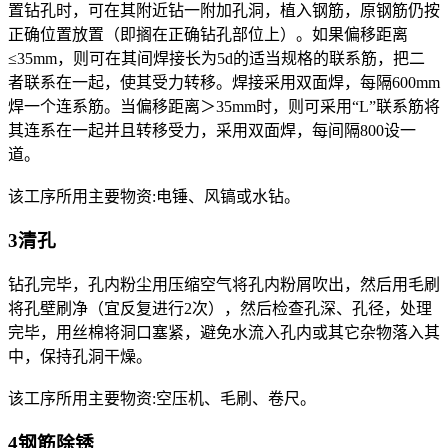
置钻孔时，可在其附近钻一附加孔洞，植入钢筋，原钢筋仍按
正确位置放置（即搁在正确钻孔部位上）。如果偏移距离
≤35mm，则可在其间焊接长为5d的适当规格的联系筋，把二
者联系在一起，使其受力转移。焊接采用双面焊，每隔600mm
焊一个连系筋。当偏移距离＞35mm时，则可采用“L”联系筋将
其连系在一起并且转移受力，采用双面焊，每间隔800设一
道。
该工序所用主要物资:电锤、风镐或水钻。
3清孔
钻孔完毕，孔内粉尘用压缩空气将孔内粉屑吹出，然后用毛刷
将孔壁刷净（宜反复进行2次），然后检查孔深、孔径，处理
完毕，用丝棉将洞口塞紧，避免水流入孔内或其它杂物落入其
中，保持孔洞干燥。
该工序所用主要物资:空压机、毛刷、卷尺。
4钢筋除锈