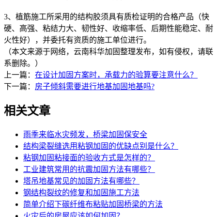
3、植筋施工所采用的结构胶须具有质检证明的合格产品（快
硬、高强、粘结力大、韧性好、收缩率低、后期性能稳定、耐
火性好），并委托有资质的施工单位进行。
（本文来源于网络，云南科华加固整理发布，如有侵权，请联
系删除。）
上一篇：
在设计加固方案时，承载力的验算要注意什么？
下一篇：
房子倾斜需要进行地基加固地基吗?
相关文章
雨季来临水灾频发，桥梁加固保安全
结构梁裂缝选用粘钢加固的优缺点别是什么？
粘钢加固粘接面的验收方式是怎样的？
工业建筑常用的抗震加固方法有哪些？
塔吊地基常见的加固方法有哪些？
钢结构裂纹的修复和加固施工方法
简单介绍下碳纤维布粘贴加固桥梁的方法
火灾后的房屋应该如何加固？