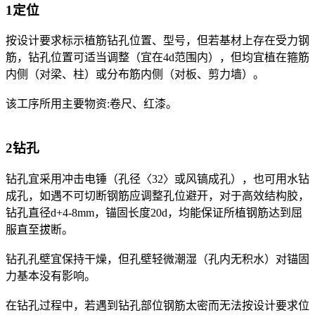
1定位
按设计要求标示植筋钻孔位置、型号，但若基材上存在受力钢
筋，钻孔位置可适当调整（宜在4d范围内），但均宜植在箍筋
内侧（对梁、柱）或分布筋内侧（对板、剪力墙）。
该工序所用主要物资:卷尺、红漆。
2钻孔
钻孔宜采用冲击电锤（孔径〈32〉或风镐成孔），也可用水钻
成孔，如遇不可切断钢筋应调整孔位避开，对于高效结构胶，
钻孔直径d+4-8mm，锚固长度20d，均能保证所植钢筋达到屈
服直至拔断。
钻孔孔壁宜保持干燥，但孔壁轻微潮湿（孔内无积水）对锚固
力基本没有影响。
在钻孔过程中，若遇到钻孔部位钢筋太密而无法按设计要求位