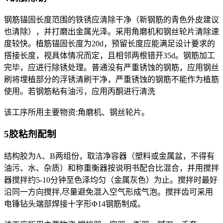
钢筋锚固长度范围的铁锈应清除干净（新钢筋的青色外皮建议
也清除），并打磨出金属光泽。采用角磨机和钢丝轮片清除速
度较快。植筋锚固长度为20d，预留长度应能满足设计要求的
搭接长度，视具体情况而定，且相邻两根错开35d。钢筋加工
完毕，应进行除锈处理。普通没有严重锈蚀的钢筋，应用钢丝
刷将埋植部分的浮锈清刷干净，严重锈蚀的钢筋不能作为植筋
使用。若钢筋粘有油污，应用丙酮进行清洗
该工序所用主要物资:角磨机、钢丝轮片。
5胶粘剂配制
结构胶为A、B两组份，取洁净容器（塑料或金属盆，不得有
油污、水、杂质）和称重衡器按说明书配合比混合，并用搅拌
器搅拌约5-10分钟至色泽均匀（金属灰色）为止。搅拌时最好
沿同一方向搅拌,尽量避免混入空气形成气泡。搅拌齿可采用
电锤钻头端部焊接十字形Φ14钢筋制成。