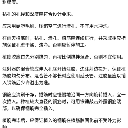
粗糙度。
钻孔的孔径和深度应符合设计要求。
应采用硬塑毛刷、压缩空气进行清孔，不宜用水冲洗。
在雨天植筋时，钻孔、清孔、植筋应连续进行，并采取相应措
施保证孔壁干燥、洁净。否则应暂停施工。
植筋胶应首先分别搅匀，再按比例搅拌混合，否则不宜使用。
注射器的混合管应伸入孔底开始注胶，边注射边提升，保证植
筋胶均匀分布。混合管不够长时应使用延长管。注胶量应以插
入钢筋后少许溢出为准。
钢筋应清刷干净，插筋时应慢慢地沿同一方向旋转插入，宜一
次插入。种植较大直径的钢筋时，可用铁锤敲击外露钢筋端
部，以确保钢筋完全插入。
植筋完毕后，应保证植入的钢筋在植筋胶固化前不受外力影
响。