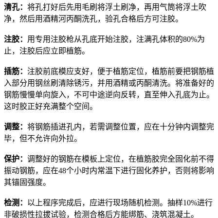
清孔：
将孔打好后先用毛刷将浮土刷净，再用气筒将浮土吹
净，然后用酒精河丙酮洗孔，验孔合格后方可注胶。
注胶：
用专用注胶枪从孔底开始注胶，注满孔体积的80%为
止，注胶后应立即植筋。
插筋：
注胶前底模应支好，便于植筋定位，植筋前要把钢筋植
入部分用钢丝刷清除锈污，并用酒精或丙酮清洗。将准备好的
钢筋慢慢单向旋入，不可中途逆向反转，直至伸入孔底为止。
这时胶正好充满整个空间。
调整：
将钢筋插进孔内，若需调整位置，应在十分钟内调整完
毕，但不允许向外拉。
保护：
调整好的钢筋在模板上定位，在植筋胶完全固化前不得
振动钢筋，应在48个小时内常温下进行固化养护，否则将影响
其锚固强度。
检测：
以上程序完成后，应进行现场随机检测。抽样10%进行
非破损性拉拔试验，检测合格后方能绑筋、浇筑混凝土。