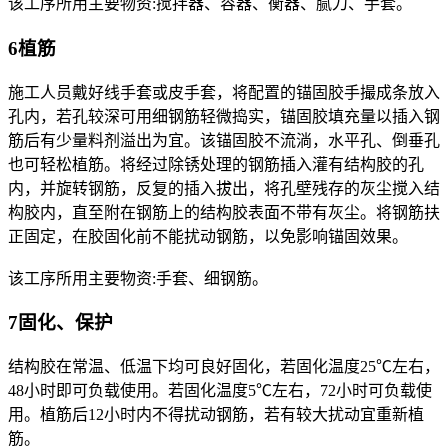
该工序所用主要物资:搅拌器、容器、衡器、腻刀、手套。
6植筋
施工人员戴好线手套或皮手套，将配置的锚固胶手撮成条放入
孔内，若孔较深可用细钢筋轻微捣实，锚固胶填充量以插入钢
筋后有少量料剂溢出为宜。该锚固胶不流淌，水平孔、倒垂孔
也可轻松植筋。将经过除锈处理的钢筋插入灌有结构胶的孔
内，并旋转钢筋，反复的插入拔出，将孔壁残存的灰尘搅入结
构胶内，直至附在钢筋上的结构胶表面不带有灰尘。将钢筋扶
正固定，在胶固化前不能扰动钢筋，以免影响锚固效果。
该工序所用主要物资:手套、细钢筋。
7固化、保护
结构胶在常温、低温下均可良好固化，若固化温度25℃左右，
48小时即可负载使用。若固化温度5℃左右，72小时可负载使
用。植筋后12小时内不得扰动钢筋，若有较大扰动宜重新植
筋。