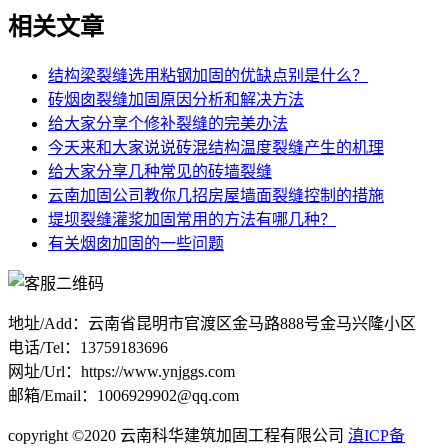
相关文章
结构梁裂缝选用粘钢加固的优缺点别是什么？
砖烟囱裂缝加固原因分析和解决方法
给大家分享个修补裂缝的完美办法
今天来和大家说说砖混结构温度裂缝产生的机理
给大家分享几种常见的砖墙裂缝
云南加固公司教你几招房屋墙面裂缝控制的措施
堤坝裂缝灌浆加固常用的方法有哪几种？
有关烟囱加固的一些问题
地址/Add：云南省昆明市官渡区金马路888号金马兴隆小区
电话/Tel：13759183696
网址/Url：https://www.ynjggs.com
邮箱/Email：1006929902@qq.com
copyright ©2020 云南科华建筑加固工程有限公司
滇ICP备