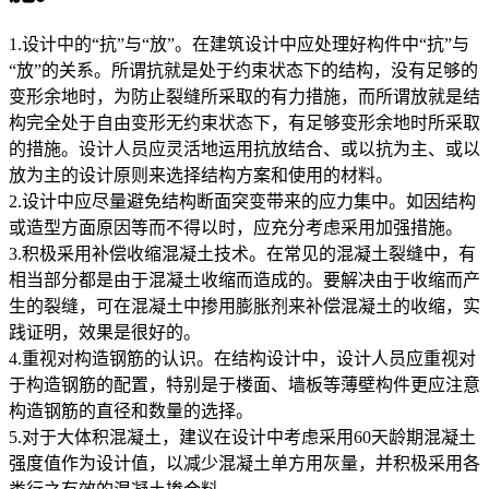
1.设计中的“抗”与“放”。在建筑设计中应处理好构件中“抗”与
“放”的关系。所谓抗就是处于约束状态下的结构，没有足够的
变形余地时，为防止裂缝所采取的有力措施，而所谓放就是结
构完全处于自由变形无约束状态下，有足够变形余地时所采取
的措施。设计人员应灵活地运用抗放结合、或以抗为主、或以
放为主的设计原则来选择结构方案和使用的材料。
2.设计中应尽量避免结构断面突变带来的应力集中。如因结构
或造型方面原因等而不得以时，应充分考虑采用加强措施。
3.积极采用补偿收缩混凝土技术。在常见的混凝土裂缝中，有
相当部分都是由于混凝土收缩而造成的。要解决由于收缩而产
生的裂缝，可在混凝土中掺用膨胀剂来补偿混凝土的收缩，实
践证明，效果是很好的。
4.重视对构造钢筋的认识。在结构设计中，设计人员应重视对
于构造钢筋的配置，特别是于楼面、墙板等薄壁构件更应注意
构造钢筋的直径和数量的选择。
5.对于大体积混凝土，建议在设计中考虑采用60天龄期混凝土
强度值作为设计值，以减少混凝土单方用灰量，并积极采用各