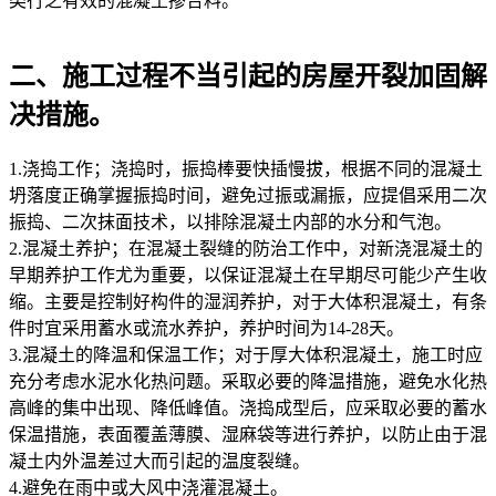
类行之有效的混凝土掺合料。
二、施工过程不当引起的房屋开裂加固解
决措施。
1.浇捣工作；浇捣时，振捣棒要快插慢拔，根据不同的混凝土
坍落度正确掌握振捣时间，避免过振或漏振，应提倡采用二次
振捣、二次抹面技术，以排除混凝土内部的水分和气泡。
2.混凝土养护；在混凝土裂缝的防治工作中，对新浇混凝土的
早期养护工作尤为重要，以保证混凝土在早期尽可能少产生收
缩。主要是控制好构件的湿润养护，对于大体积混凝土，有条
件时宜采用蓄水或流水养护，养护时间为14-28天。
3.混凝土的降温和保温工作；对于厚大体积混凝土，施工时应
充分考虑水泥水化热问题。采取必要的降温措施，避免水化热
高峰的集中出现、降低峰值。浇捣成型后，应采取必要的蓄水
保温措施，表面覆盖薄膜、湿麻袋等进行养护，以防止由于混
凝土内外温差过大而引起的温度裂缝。
4.避免在雨中或大风中浇灌混凝土。