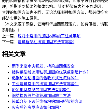
的内因是指桥梁拱圈出现的裂缝和裂缝，如果不进行有效的处
理，将影响到桥梁的整体结构。 针对桥梁病害的不同成因，
合理的加固方法也不同，无论选择哪种加固方法，都必须符合
经济实用的施工原则。
（本文来源于网络，云南科华加固整理发布，如有侵权，请联
系删除。）
上一篇：
说几个常用的加固材料施工注意事项
下一篇：
建筑框架柱抗震加固方法有哪些?
相关文章
雨季来临水灾频发，桥梁加固保安全
结构梁裂缝选用粘钢加固的优缺点别是什么？
粘钢加固粘接面的验收方式是怎样的？
工业建筑常用的抗震加固方法有哪些？
塔吊地基常见的加固方法有哪些？
钢结构裂纹的修复和加固施工方法
简单介绍下碳纤维布粘贴加固桥梁的方法
火灾后的房屋应该如何加固？