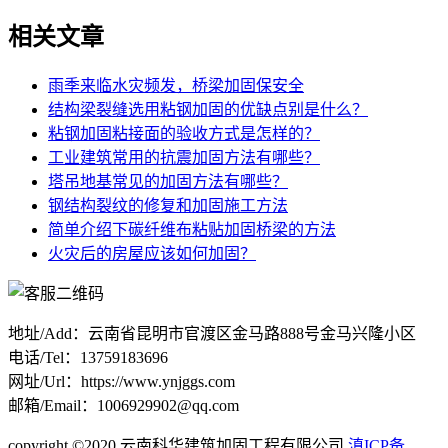
相关文章
雨季来临水灾频发，桥梁加固保安全
结构梁裂缝选用粘钢加固的优缺点别是什么？
粘钢加固粘接面的验收方式是怎样的？
工业建筑常用的抗震加固方法有哪些？
塔吊地基常见的加固方法有哪些？
钢结构裂纹的修复和加固施工方法
简单介绍下碳纤维布粘贴加固桥梁的方法
火灾后的房屋应该如何加固？
地址/Add：云南省昆明市官渡区金马路888号金马兴隆小区
电话/Tel：13759183696
网址/Url：https://www.ynjggs.com
邮箱/Email：1006929902@qq.com
copyright ©2020 云南科华建筑加固工程有限公司
滇ICP备