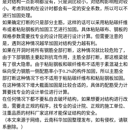
是对结构一点影响都没有，只是洞比较小，对结构影响相对较
小。考虑到结构在设计时都会有一定的安全系数，所以可以不
进行加固处理。
如果确定打断的只是部分主筋，这样的话可以采用粘贴碳纤维
布或者粘贴钢板的加固工艺进行加固。具体粘贴碳布、钢板的
规格参数需要找专业的设计院进行设计计算。但需要注意的
是，遇到这种情况越早加固对结构受力越有利。
如果在开洞时将所有钢筋全部打断，这种情况就比较危险了，
由于下部钢筋主要起到抗弯作用，主筋全部打断，那这根梁就
有了很大隐患。由于粘贴钢板和碳纤维布不适用于素混凝土和
纵向受力钢筋一侧配筋率小于0.2%的构件加固，所以主筋全
部打断这种情况下也不适用于粘贴碳纤维布和粘贴钢板加固。
在这种情况下增大截面加固是比较合适的，具体的配筋受力计
算要找专业的设计单位进行计算。
在任何情况下都不要私自去破坏结构，如果想要对结构进行改
造，需要走正规的程序，找专业的设计院、正规的施工单位、
注重品质的材料厂家这样才能保证结构的安全。
（本文来源于网络，云南科华加固整理发布，如有侵权，请联
系删除。）