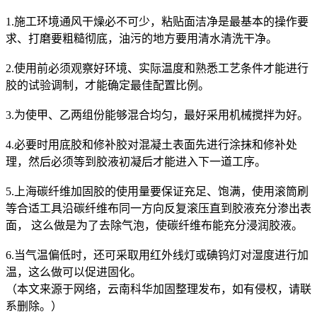
1.施工环境通风干燥必不可少，粘贴面洁净是最基本的操作要
求、打磨要粗糙彻底，油污的地方要用清水清洗干净。
2.使用前必须观察好环境、实际温度和熟悉工艺条件才能进行
胶的试验调制，才能确定最佳配置比例。
3.为使甲、乙两组份能够混合均匀，最好采用机械搅拌为好。
4.必要时用底胶和修补胶对混凝土表面先进行涂抹和修补处
理，然后必须等到胶液初凝后才能进入下一道工序。
5.上海碳纤维加固胶的使用量要保证充足、饱满，使用滚筒刷
等合适工具沿碳纤维布同一方向反复滚压直到胶液充分渗出表
面， 这么做是为了去除气泡，使碳纤维布能充分浸润胶液。
6.当气温偏低时，还可采取用红外线灯或碘钨灯对湿度进行加
温，这么做可以促进固化。
（本文来源于网络，云南科华加固整理发布，如有侵权，请联
系删除。）