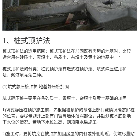
1、桩式顶护法
桩式顶护法的适用范围：桩式顶护法在加固既有房屋的地基时，比较
适合用在砂质土、素填土、粘质土、杂填土及黄土的地基中。?
桩式顶护法的分类：桩式顶护法有墩式桩顶护法、坑式静压桩顶护
法、浆液填充法三种。
(1)坑式静压桩顶护 地基静压桩加固
坑式静压桩主要用在条砂质土、素填土、杂填土及黄土基础的加固。
1)坑式静压桩顶护施工前，先根据被顶护的基础上部荷载情况确定好桩
的位置，要尽量避开上部有门窗等墙体薄弱部位，并勘测桩基底部地
下水位的情况。若地下水位过高，则须降水后施工。
2)施工时，要将坑挖在被顶护加固房屋的内侧或外侧附近，使坑尽量贴