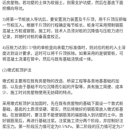
近房屋物。若坑壁的土体为软弱土，则需支护坑壁，然后在基底下面
挖横向导坑。
3)将第一节桩放入导坑后，要安置测力装置及千斤顶，用千斤顶压把每
一节桩压入。根据千斤顶的行程确定每节桩长，桩身可采用预制钢筋
混凝土方桩或钢管。施工时，技术人员须对桩的沉降值与压桩力进行
记录，并随时对桩的垂直度校正。
4)压桩力达到1.5?倍的单桩竖向承载力标准值时，则对应的桩的入土深
度达到设计要求，这时可以将千斤顶拆除。如果采用的是钢管桩，可
将混凝土浇灌在管中，然后与既有基础浇筑成一体。
(2)墩式桩顶护法
墩式桩主要用在既有房屋物的改造、桥梁工程等各类地基基础的加
固、以及由于基础不均匀沉降而引起的开裂等，具有施工简便、成本
少、施工时对房屋物使用无妨碍的特点。
采用墩式桩顶护法加固时，先在既有房屋物的基础下面设一个敦式桩
基础，基底的土质须坚硬、密实，然后将做好的钢筋笼放入墩式桩基
础。在放钢筋时，要注意不能使钢筋笼的端部插入到坑壁的土中。放
好钢筋笼后，再进行基础注浆。注浆施工须分两个阶段，并控制好注
浆压力。第一阶段压力值可定为0.5?kPa，第二阶段的压力值可定为2?