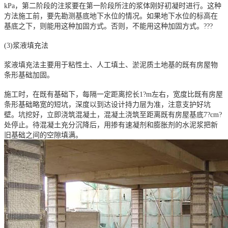
kPa，第二阶段的注浆要在第一阶段所注的浆体刚好初凝时进行。这种
方法施工前，要先勘测基底地下水位的情况。如果地下水位的标高在
基底之下，则能用这种加固方式。否则，不能用这种加固方式。???
(3)浆液填充法
浆液填充法主要用于粘性土、人工填土、淤泥质土地基的既有房屋物
条形基础加固。
施工时，在既有基础下，每隔一定距离挖长1?m左右，宽度比既有房屋
条形基础略宽的短坑，深度以到达设计持力层为准，注意支护好坑
壁。坑挖好，立即浇筑混凝土，混凝土浇筑至距离既有房屋基底7?cm?
处停止。待混凝土充分沉降后，用掺有速凝剂和膨胀剂的水泥浆把新
旧基础之间的空隙填满。