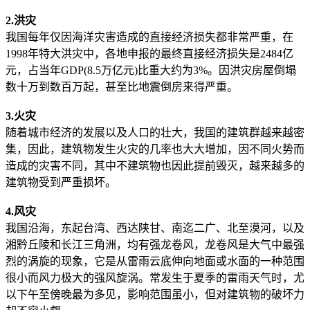
2.洪灾
我国每年仅因海洋灾害造成的直接经济损失都非常严重，在
1998年特大洪灾中，各地申报的最终直接经济损失是2484亿
元，占当年GDP(8.5万亿元)比重大约为3%。因洪灾房屋倒塌
数十万到数百万起，甚至比地震倒房来得严重。
3.火灾
随着城市经济的发展以及人口的壮大，我国的建筑群越来越密
集，因此，建筑物发生火灾的几率也大大增加，因不同火势而
造成的灾害不同，其中不建筑物也因此提前毁灭，越来越多的
建筑物受到严重损坏。
4.风灾
我国沿海，东起台湾、西达陕甘、南迄二广、北至漠河，以及
湘黔丘陵和长江三角洲，均有强龙卷风，龙卷风是大气中最强
烈的涡旋的现象，它是从雷雨云底伸向地面或水面的一种范围
很小而风力极大的强风旋涡。常发生于夏季的雷雨天气时，尤
以下午至傍晚最为多见，影响范围虽小，但对建筑物的破坏力