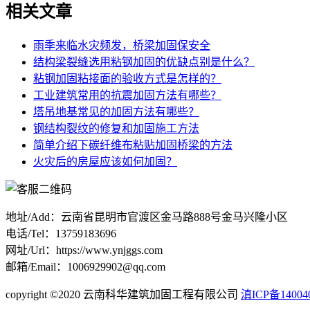
相关文章
雨季来临水灾频发，桥梁加固保安全
结构梁裂缝选用粘钢加固的优缺点别是什么？
粘钢加固粘接面的验收方式是怎样的？
工业建筑常用的抗震加固方法有哪些？
塔吊地基常见的加固方法有哪些？
钢结构裂纹的修复和加固施工方法
简单介绍下碳纤维布粘贴加固桥梁的方法
火灾后的房屋应该如何加固？
地址/Add：云南省昆明市官渡区金马路888号金马兴隆小区
电话/Tel：13759183696
网址/Url：https://www.ynjggs.com
邮箱/Email：1006929902@qq.com
copyright ©2020 云南科华建筑加固工程有限公司
滇ICP备14004