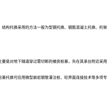
。结构托换采用的方法一般为型钢托换、钢筋混凝土托换、桁架
主要是对地下隧道穿过需切断的楼房桩基，先在其承台附近采用
桩基托换可应用微型嵌岩钢管灌注桩、砼界面连接技术等多项专