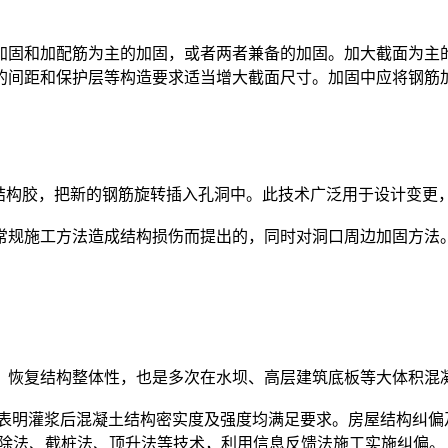
加固和加配筋为主的加固，或者两者兼备的加固。加大截面为主
的间距和保护层等构造要求适当增大截面尺寸。加固中应将钢筋
注结构胶，把新的钢筋旋转插入孔洞中。此技术广泛用于设计变更
常规施工方法造成结构损伤而提出的，同时对洞口周边加固方法
，恢复结构整体性，也是多次在水坝、高层建筑底板等大体积混
验表明灌浆后混凝土结构密实度及强度均满足要求。房屋结构纠偏
解除法、截桩法、顶升法等技术，利用信息反馈法施工实施纠偏。